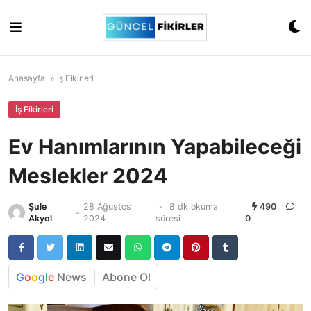
Skip
to
content
Anasayfa
»
İş Fikirleri
İş Fikirleri
Ev Hanımlarının Yapabileceği
Meslekler 2024
Şule
28 Ağustos
-
8 dk okuma
490
-
Akyol
2024
süresi
0
G
o
o
g
l
e
News
Abone Ol