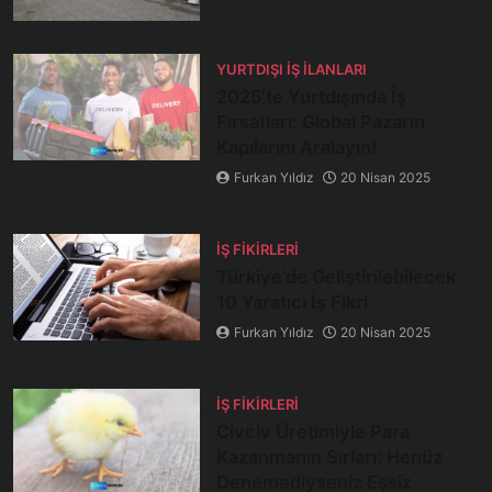
YURTDIŞI İŞ İLANLARI
2025’te Yurtdışında İş
Fırsatları: Global Pazarın
Kapılarını Aralayın!
Furkan Yıldız
20 Nisan 2025
İŞ FIKIRLERI
Türkiye’de Geliştirilebilecek
10 Yaratıcı İş Fikri
Furkan Yıldız
20 Nisan 2025
İŞ FIKIRLERI
Civciv Üretimiyle Para
Kazanmanın Sırları: Henüz
Denemediyseniz Eşsiz