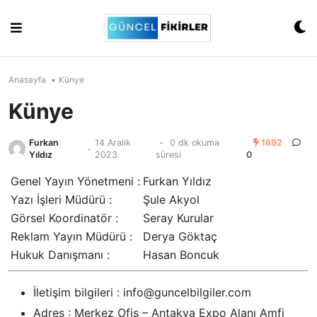
Skip
to
content
Anasayfa
•
Künye
Künye
Furkan
14 Aralık
-
0 dk okuma
1692
-
Yıldız
2023
süresi
0
Genel Yayın Yönetmeni :
Furkan Yıldız
Yazı İşleri Müdürü :
Şule Akyol
Görsel Koordinatör :
Seray Kurular
Reklam Yayın Müdürü :
Derya Göktaç
Hukuk Danışmanı :
Hasan Boncuk
İletişim bilgileri : info@guncelbilgiler.com
Adres : Merkez Ofis – Antakya Expo Alanı Amfi