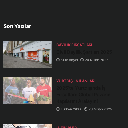
Son Yazılar
BAYILIK FIRSATLARI
Civil Bayilik Şartları 2025
Şule Akyol
24 Nisan 2025
YURTDIŞI İŞ İLANLARI
2025’te Yurtdışında İş
Fırsatları: Global Pazarın
Kapılarını Aralayın!
Furkan Yıldız
20 Nisan 2025
İŞ FIKIRLERI