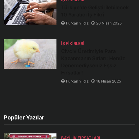
Türkiye’de Geliştirilebilecek
10 Yaratıcı İş Fikri
Furkan Yıldız
20 Nisan 2025
İŞ FIKIRLERI
Civciv Üretimiyle Para
Kazanmanın Sırları: Henüz
Denemediyseniz Eşsiz
Fırsatlar!
Furkan Yıldız
18 Nisan 2025
Popüler Yazılar
BAYILIK FIRSATLARI