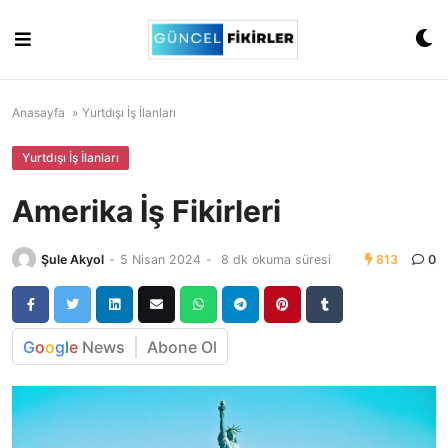
Skip
to
content
Anasayfa
»
Yurtdışı İş İlanları
Yurtdışı İş İlanları
Amerika İş Fikirleri
Şule Akyol
-
5 Nisan 2024
-
8 dk okuma süresi
813
0
G
o
o
g
l
e
News
Abone Ol