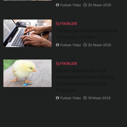
Furkan Yıldız
20 Nisan 2025
İŞ FIKIRLERI
Türkiye’de Geliştirilebilecek
10 Yaratıcı İş Fikri
Furkan Yıldız
20 Nisan 2025
İŞ FIKIRLERI
Civciv Üretimiyle Para
Kazanmanın Sırları: Henüz
Denemediyseniz Eşsiz
Fırsatlar!
Furkan Yıldız
18 Nisan 2025