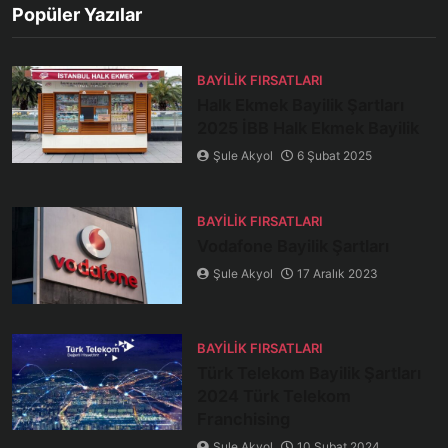
Popüler Yazılar
BAYILIK FIRSATLARI
Halk Ekmek Bayilik Şartları
2025 İBB Halk Ekmek Bayilik
Şule Akyol
6 Şubat 2025
BAYILIK FIRSATLARI
Vodafone Bayilik Şartları
Şule Akyol
17 Aralık 2023
BAYILIK FIRSATLARI
Türk Telekom Bayilik Şartları
2024 Türk Telekom
Franchising
Şule Akyol
10 Şubat 2024