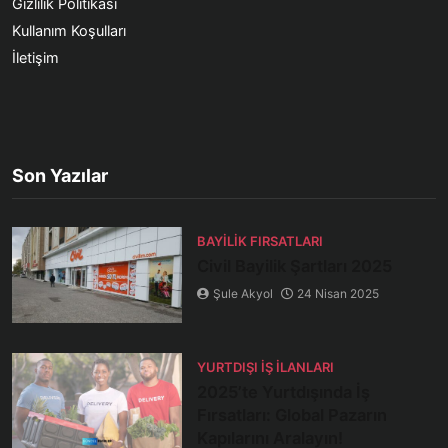
Gizlilik Politikası
Kullanım Koşulları
İletişim
Son Yazılar
BAYILIK FIRSATLARI
Civil Bayilik Şartları 2025
Şule Akyol
24 Nisan 2025
YURTDIŞI İŞ İLANLARI
2025’te Yurtdışında İş
Fırsatları: Global Pazarın
Kapılarını Aralayın!