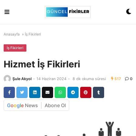
Skip
to
content
Anasayfa
»
İş Fikirleri
İş Fikirleri
Hizmet İş Fikirleri
Şule Akyol
-
14 Haziran 2024
-
8 dk okuma süresi
517
0
G
o
o
g
l
e
News
Abone Ol